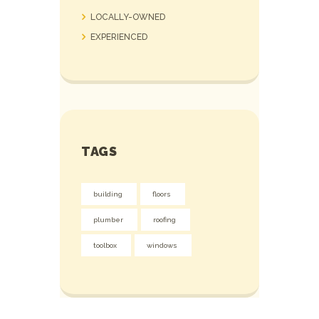
LOCALLY-OWNED
EXPERIENCED
TAGS
building
floors
plumber
roofing
toolbox
windows