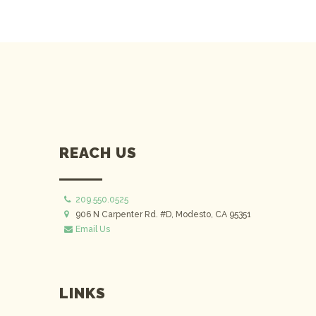
REACH US
209.550.0525
906 N Carpenter Rd. #D, Modesto, CA 95351
Email Us
LINKS